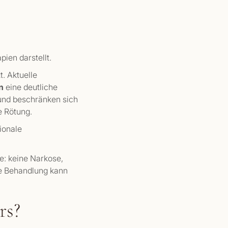
ien darstellt.
t. Aktuelle
n
eine deutliche
und beschränken sich
e Rötung.
tionale
e: keine Narkose,
Die Behandlung kann
rs?