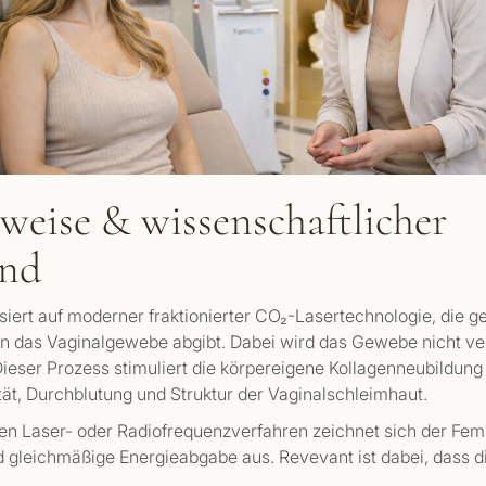
weise & wissenschaftlicher
und
iert auf moderner fraktionierter CO₂-Lasertechnologie, die g
in das Vaginalgewebe abgibt. Dabei wird das Gewebe nicht ver
 Dieser Prozess stimuliert die körpereigene Kollagenneubildun
ität, Durchblutung und Struktur der Vaginalschleimhaut.
en Laser- oder Radiofrequenzverfahren zeichnet sich der Femi
 gleichmäßige Energieabgabe aus. Revevant ist dabei, dass d