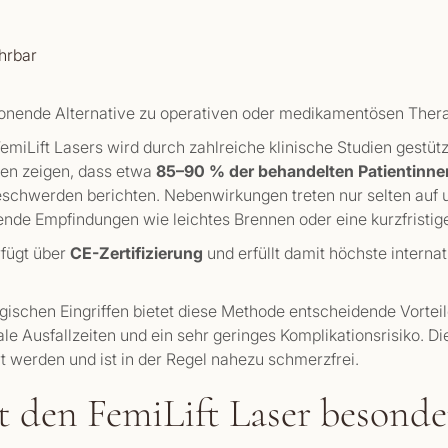
hrbar
honende Alternative zu operativen oder medikamentösen Therap
miLift Lasers wird durch zahlreiche klinische Studien gestütz
ten zeigen, dass etwa
85–90 % der behandelten Patientinne
eschwerden berichten. Nebenwirkungen treten nur selten auf 
nde Empfindungen wie leichtes Brennen oder eine kurzfristig
rfügt über
CE-Zertifizierung
und erfüllt damit höchste interna
rgischen Eingriffen bietet diese Methode entscheidende Vorteil
ale Ausfallzeiten und ein sehr geringes Komplikationsrisiko. 
 werden und ist in der Regel nahezu schmerzfrei.
 den FemiLift Laser besonde