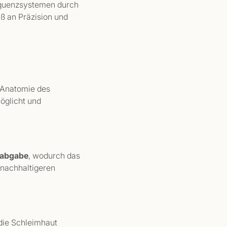
requenzsystemen durch
aß an Präzision und
e Anatomie des
öglicht und
rabgabe
, wodurch das
 nachhaltigeren
 die Schleimhaut