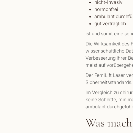
nicht-invasiv
hormonfrei
ambulant durchfü
gut verträglich
ist und somit eine sc
Die Wirksamkeit des Fe
wissenschaftliche Da
Verbesserung ihrer B
meist auf vorübergehe
Der FemiLift Laser ve
Sicherheitsstandards.
Im Vergleich zu chiru
keine Schnitte, minim
ambulant durchgeführt
Was macht