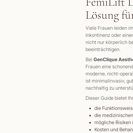
FemiLift 
Lösung fü
Viele Frauen leiden i
Inkontinenz oder ein
nicht nur körperlich 
beeinträchtigen.
Bei
GenClique Aesthe
Frauen eine schonend
moderne, nicht-operat
ist minimalinvasiv, gu
nachhaltig zu unterstü
Dieser Guide bietet I
die Funktionsweis
die medizinischen
mögliche Risiken
Kosten und Behan