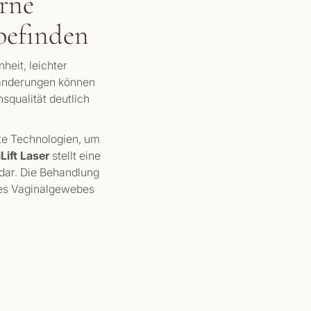
rne
befinden
heit, leichter
ränderungen können
squalität deutlich
rte Technologien, um
Lift Laser
stellt eine
 dar. Die Behandlung
 des Vaginalgewebes