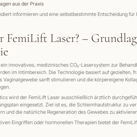
ragen aus der Praxis
ndiert informieren und eine selbstbestimmte Entscheidung für
er FemiLift Laser? – Grundla
ie
 ein innovatives, medizinisches CO₂-Lasersystem zur Behandl
den im Intimbereich. Die Technologie basiert auf gezielten, fr
s Vaginalgewebe sanft stimulieren und die körpereigene Koll
egen.
ics wird der FemiLift Laser ausschließlich ärztlich durchgefü
ngsplan eingesetzt. Ziel ist es, die Schleimhautstruktur zu ve
rn und die natürliche Regeneration des Gewebes zu aktivieren
tiven Eingriffen oder hormonellen Therapien bietet der FemiLif