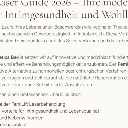
Laser Guide 2026 – Ihre mode
r Intimgesundheit und Wohl
m Laufe ihres Lebens unter Beschwerden wie vaginaler Trocken
er nachlassenden Gewebefestigkeit im Intimbereich. Diese Ve
belastend sein, sondern auch das Selbstvertrauen und die Leben
tics Berlin
setzen wir auf innovative und medizinisch fundie
e und effektive Behandlungsmöglichkeit anzubieten. Der
Femi
ive Alternative zu hormonellen oder chirurgischen Verfahren
t verträglich und zielt darauf ab, die natürliche Regeneration
tzen – ganz ohne Schnitte oder Ausfallzeiten.
hnen einen umfassenden Überblick über:
e der FemiLift Laserbehandlung
 Vorteile für Intimgesundheit und Lebensqualität
 und Nebenwirkungen
dlungsablauf