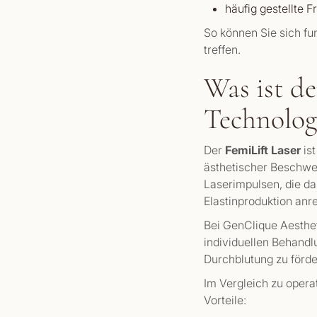
häufig gestellte F
So können Sie sich fu
treffen.
Was ist d
Technolog
Der
FemiLift Laser
ist
ästhetischer Beschwer
Laserimpulsen, die da
Elastinproduktion anr
Bei GenClique Aesthet
individuellen Behandlu
Durchblutung zu förde
Im Vergleich zu opera
Vorteile: