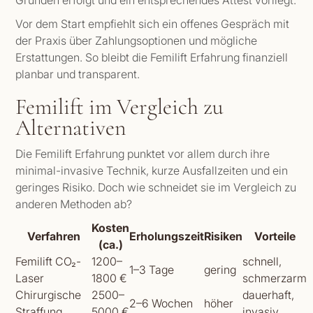
Gründen erfolgt und ein entsprechendes Attest vorliegt.
Vor dem Start empfiehlt sich ein offenes Gespräch mit
der Praxis über Zahlungsoptionen und mögliche
Erstattungen. So bleibt die Femilift Erfahrung finanziell
planbar und transparent.
Femilift im Vergleich zu
Alternativen
Die Femilift Erfahrung punktet vor allem durch ihre
minimal-invasive Technik, kurze Ausfallzeiten und ein
geringes Risiko. Doch wie schneidet sie im Vergleich zu
anderen Methoden ab?
Kosten
Verfahren
Erholungszeit
Risiken
Vorteile
(ca.)
Femilift CO₂-
1200–
schnell,
1–3 Tage
gering
Laser
1800 €
schmerzarm
Chirurgische
2500–
dauerhaft,
2–6 Wochen
höher
Straffung
5000 €
invasiv