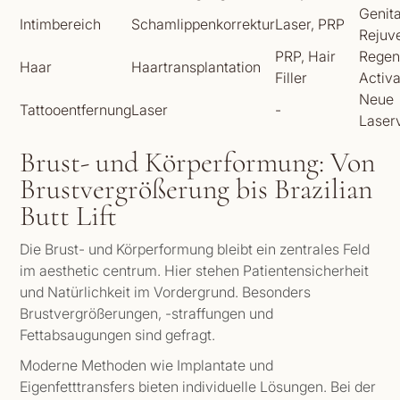
Genita
Intimbereich
Schamlippenkorrektur
Laser, PRP
Rejuv
PRP, Hair
Regen
Haar
Haartransplantation
Filler
Activ
Neue
Tattooentfernung
Laser
-
Laser
Brust- und Körperformung: Von
Brustvergrößerung bis Brazilian
Butt Lift
Die Brust- und Körperformung bleibt ein zentrales Feld
im aesthetic centrum. Hier stehen Patientensicherheit
und Natürlichkeit im Vordergrund. Besonders
Brustvergrößerungen, -straffungen und
Fettabsaugungen sind gefragt.
Moderne Methoden wie Implantate und
Eigenfetttransfers bieten individuelle Lösungen. Bei der