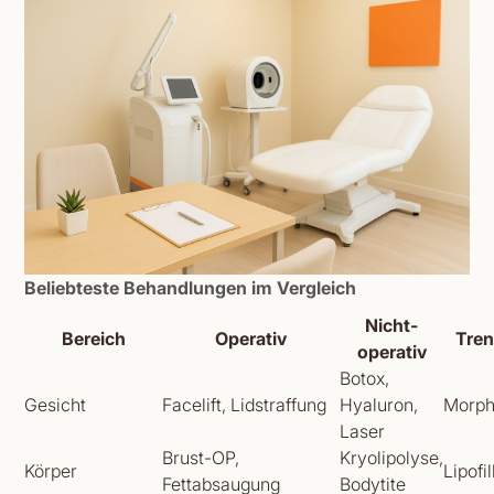
Beliebteste Behandlungen im Vergleich
Nicht-
Bereich
Operativ
Tre
operativ
Botox,
Gesicht
Facelift, Lidstraffung
Hyaluron,
Morph
Laser
Brust-OP,
Kryolipolyse,
Körper
Lipofil
Fettabsaugung
Bodytite