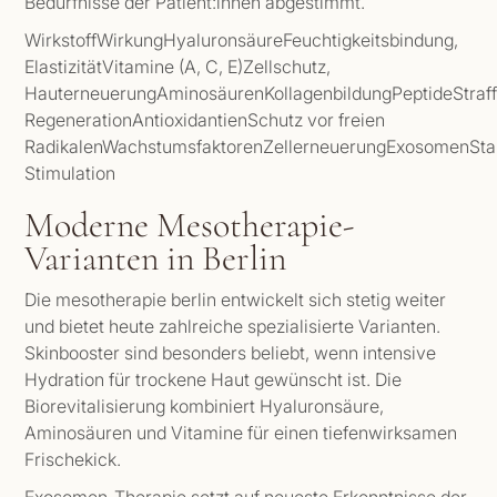
Bedürfnisse der Patient:innen abgestimmt.
WirkstoffWirkungHyaluronsäureFeuchtigkeitsbindung,
ElastizitätVitamine (A, C, E)Zellschutz,
HauterneuerungAminosäurenKollagenbildungPeptideStraff
RegenerationAntioxidantienSchutz vor freien
RadikalenWachstumsfaktorenZellerneuerungExosomenSt
Stimulation
Moderne Mesotherapie-
Varianten in Berlin
Die mesotherapie berlin entwickelt sich stetig weiter
und bietet heute zahlreiche spezialisierte Varianten.
Skinbooster sind besonders beliebt, wenn intensive
Hydration für trockene Haut gewünscht ist. Die
Biorevitalisierung kombiniert Hyaluronsäure,
Aminosäuren und Vitamine für einen tiefenwirksamen
Frischekick.
Exosomen-Therapie setzt auf neueste Erkenntnisse der